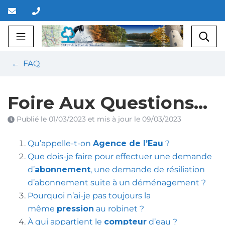
Gestion des traceurs
Aller
au
contenu
SIAEP
Rec
FAQ
Foire Aux Questions…
Publié le
01/03/2023
et mis à jour le
09/03/2023
Qu’appelle-t-on
Agence de l’Eau
?
Que dois-je faire pour effectuer une demande
d’
abonnement
, une demande de résiliation
d’abonnement suite à un déménagement ?
Pourquoi n’ai-je pas toujours la
même
pression
au robinet ?
À qui appartient le
compteur
d’eau ?